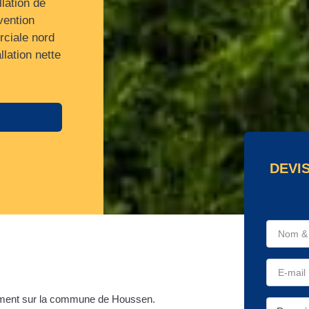
llation de
vention
ciale nord
llation nette
DEVI
ement sur la commune de Houssen.