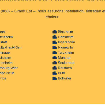
#68) – Grand Est –, nous assurons installation, entretien e
chaleur.
ann
Blotzheim
telsheim
Habsheim
statt
Ingersheim
ltz-Haut-Rhin
Riquewihr
ningue
Turckheim
sisheim
Munster
rtenheim
Soultzmatt
rbourg-Wihr
Rouffach
lage-Neuf
Buhl
mbs
Bollwiller