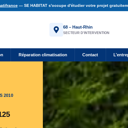
atifrance
— SE HABITAT s'occupe d'étudier votre projet gratuiteme
68 – Haut-Rhin
SECTEUR D'INTERVENTION
on
Réparation climatisation
Contact
L’entre
S 2010
125