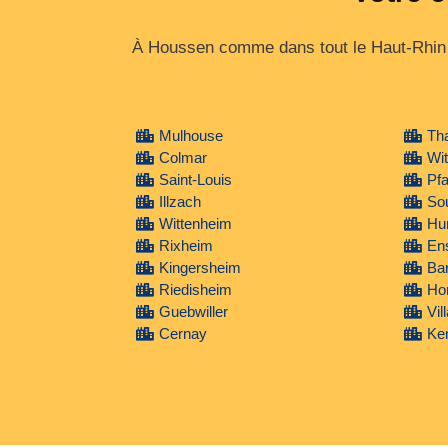
À Houssen comme dans tout le Haut‑Rhin (
Mulhouse
Th
Colmar
Wit
Saint-Louis
Pfa
Illzach
Sou
Wittenheim
Hu
Rixheim
En
Kingersheim
Ba
Riedisheim
Ho
Guebwiller
Vil
Cernay
Ke