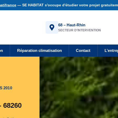
atifrance
— SE HABITAT s'occupe d'étudier votre projet gratuiteme
68 – Haut-Rhin
SECTEUR D'INTERVENTION
on
Réparation climatisation
Contact
L’entre
S 2010
- 68260