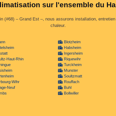
limatisation sur l'ensemble du H
 (#68) – Grand Est –, nous assurons installation, entretien
chaleur.
ann
Blotzheim
telsheim
Habsheim
statt
Ingersheim
ltz-Haut-Rhin
Riquewihr
ningue
Turckheim
sisheim
Munster
rtenheim
Soultzmatt
rbourg-Wihr
Rouffach
lage-Neuf
Buhl
mbs
Bollwiller