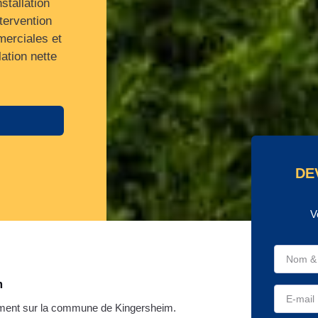
stallation
tervention
erciales et
ation nette
DE
V
m
ment sur la commune de Kingersheim.