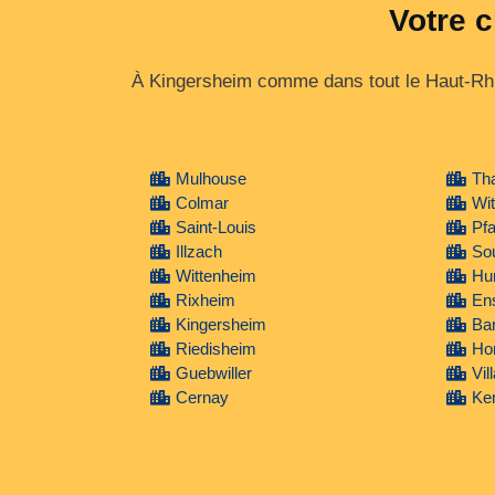
Votre c
À Kingersheim comme dans tout le Haut‑Rhin
Mulhouse
Th
Colmar
Wit
Saint-Louis
Pfa
Illzach
Sou
Wittenheim
Hu
Rixheim
En
Kingersheim
Ba
Riedisheim
Ho
Guebwiller
Vil
Cernay
Ke